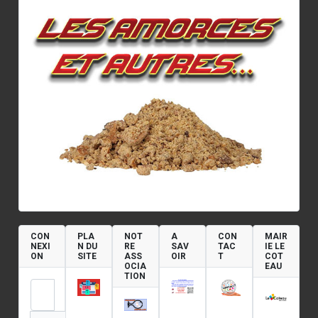
CON
PLA
NOT
A
CON
MAIR
NEXI
N DU
RE
SAV
TAC
IE LE
ON
SITE
ASS
OIR
T
COT
OCIA
EAU
TION
Identifiant