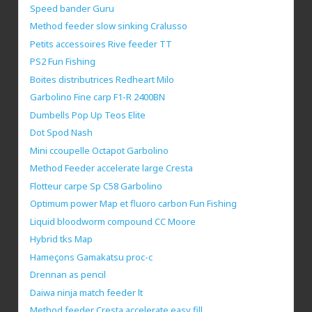
Speed bander Guru
Method feeder slow sinking Cralusso
Petits accessoires Rive feeder TT
PS2 Fun Fishing
Boites distributrices Redheart Milo
Garbolino Fine carp F1-R 2400BN
Dumbells Pop Up Teos Elite
Dot Spod Nash
Mini ccoupelle Octapot Garbolino
Method Feeder accelerate large Cresta
Flotteur carpe Sp C58 Garbolino
Optimum power Map et fluoro carbon Fun Fishing
Liquid bloodworm compound CC Moore
Hybrid tks Map
Hameçons Gamakatsu proc-c
Drennan as pencil
Daiwa ninja match feeder lt
Method feeder Cresta accelerate easy fill