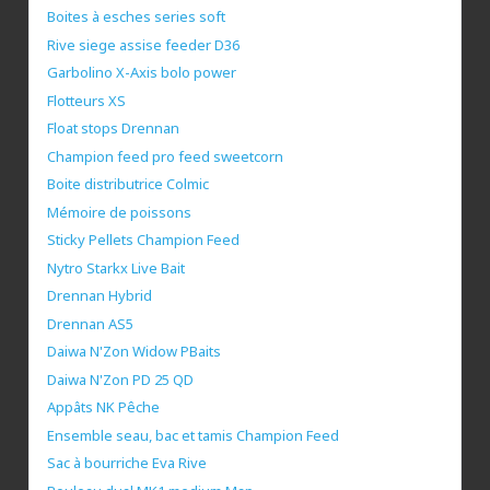
Boites à esches series soft
Rive siege assise feeder D36
Garbolino X-Axis bolo power
Flotteurs XS
Float stops Drennan
Champion feed pro feed sweetcorn
Boite distributrice Colmic
Mémoire de poissons
Sticky Pellets Champion Feed
Nytro Starkx Live Bait
Drennan Hybrid
Drennan AS5
Daiwa N'Zon Widow PBaits
Daiwa N'Zon PD 25 QD
Appâts NK Pêche
Ensemble seau, bac et tamis Champion Feed
Sac à bourriche Eva Rive