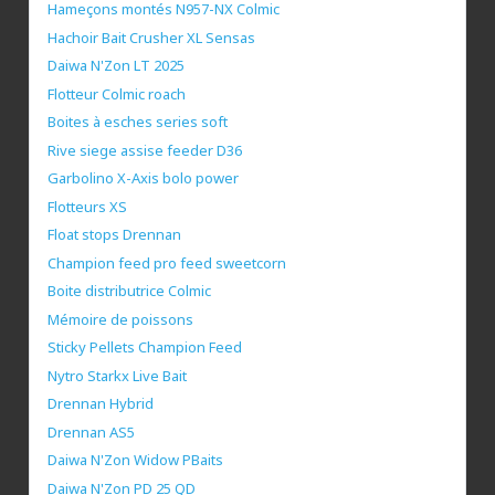
Hameçons montés N957-NX Colmic
Hachoir Bait Crusher XL Sensas
Daiwa N'Zon LT 2025
Flotteur Colmic roach
Boites à esches series soft
Rive siege assise feeder D36
Garbolino X-Axis bolo power
Flotteurs XS
Float stops Drennan
Champion feed pro feed sweetcorn
Boite distributrice Colmic
Mémoire de poissons
Sticky Pellets Champion Feed
Nytro Starkx Live Bait
Drennan Hybrid
Drennan AS5
Daiwa N'Zon Widow PBaits
Daiwa N'Zon PD 25 QD