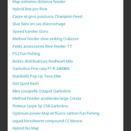
Map extremis distance feeder
Hybrid line pro Rive
Carpe et gros poissons Champion Feed
Que faire en cas d'accrochage
Speed bander Guru
Method feeder slow sinking Cralusso
Petits accessoires Rive feeder TT
PS2 Fun Fishing
Boites distributrices Redheart Milo
Garbolino Fine carp F1-R 2400BN
Dumbells Pop Up Teos Elite
Dot Spod Nash
Mini ccoupelle Octapot Garbolino
Method Feeder accelerate large Cresta
Flotteur carpe Sp C58 Garbolino
Optimum power Map et fluoro carbon Fun Fishing
Liquid bloodworm compound CC Moore
Hybrid tks Map