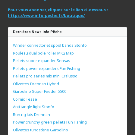
Pour vous abonner, cliquez sur le lien ci-dessous :
https://www.info-peche.fr/boutique/
Dernières News Info Pêche
Winder connector et spool bands Stonfo
Rouleau dual pole roller MK2 Map
Pellets super expander Sensas
Pellets power expanders Fun Fishing
Pellets pro series mix mini Cralusso
Olivettes Drennan Hybrid
Garbolino Super Feeder 5500
Colmic Tesse
Anti tangle light Stonfo
Run rig kits Drennan
Power crunchy green pellets Fun Fishing
Olivettes tungstène Garbolino