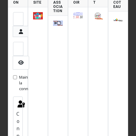
ON
SITE
ASS
OIR
T
COT
OCIA
EAU
TION
Identifiant
Mot de passe
Afficher le mot de passe
Maintenir
la
connexion
C
o
n
n