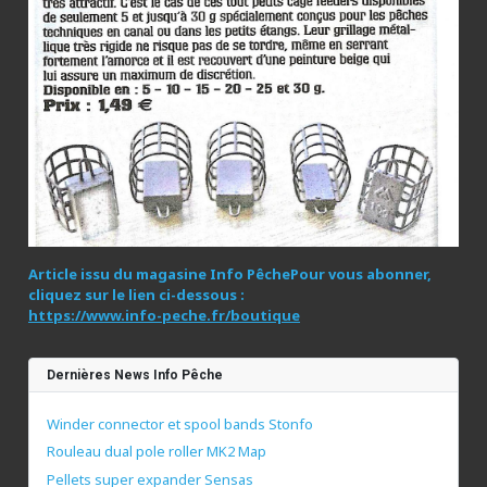
Article issu du magasine Info Pêche
Pour vous abonner,
cliquez sur le lien ci-dessous :
https://www.info-peche.fr/boutique
Dernières News Info Pêche
Winder connector et spool bands Stonfo
Rouleau dual pole roller MK2 Map
Pellets super expander Sensas