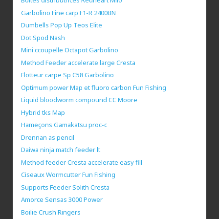
Boites distributrices Redheart Milo
Garbolino Fine carp F1-R 2400BN
Dumbells Pop Up Teos Elite
Dot Spod Nash
Mini ccoupelle Octapot Garbolino
Method Feeder accelerate large Cresta
Flotteur carpe Sp C58 Garbolino
Optimum power Map et fluoro carbon Fun Fishing
Liquid bloodworm compound CC Moore
Hybrid tks Map
Hameçons Gamakatsu proc-c
Drennan as pencil
Daiwa ninja match feeder lt
Method feeder Cresta accelerate easy fill
Ciseaux Wormcutter Fun Fishing
Supports Feeder Solith Cresta
Amorce Sensas 3000 Power
Boilie Crush Ringers