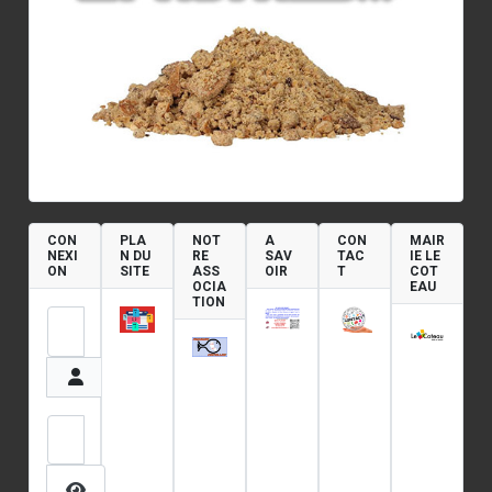
CON
PLA
NOT
A
CON
MAIR
NEXI
N DU
RE
SAV
TAC
IE LE
ON
SITE
ASS
OIR
T
COT
OCIA
EAU
TION
Identifiant
Mot de passe