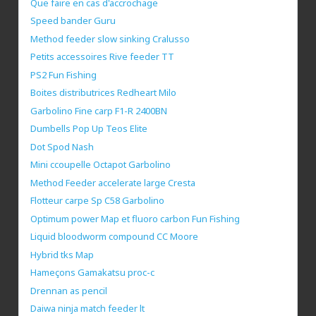
Que faire en cas d'accrochage
Speed bander Guru
Method feeder slow sinking Cralusso
Petits accessoires Rive feeder TT
PS2 Fun Fishing
Boites distributrices Redheart Milo
Garbolino Fine carp F1-R 2400BN
Dumbells Pop Up Teos Elite
Dot Spod Nash
Mini ccoupelle Octapot Garbolino
Method Feeder accelerate large Cresta
Flotteur carpe Sp C58 Garbolino
Optimum power Map et fluoro carbon Fun Fishing
Liquid bloodworm compound CC Moore
Hybrid tks Map
Hameçons Gamakatsu proc-c
Drennan as pencil
Daiwa ninja match feeder lt