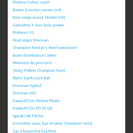
Flotteur Colmic roach
Boites à esches series soft
Rive siege assise feeder D36
Garbolino X-Axis bolo power
Flotteurs XS
Float stops Drennan
Champion feed pro feed sweetcorn
Boite distributrice Colmic
Mémoire de poissons
Sticky Pellets Champion Feed
Nytro Starkx Live Bait
Drennan Hybrid
Drennan AS5
Daiwa N'Zon Widow PBaits
Daiwa N'Zon PD 25 QD
Appâts NK Pêche
Ensemble seau, bac et tamis Champion Feed
Sac à bourriche Eva Rive