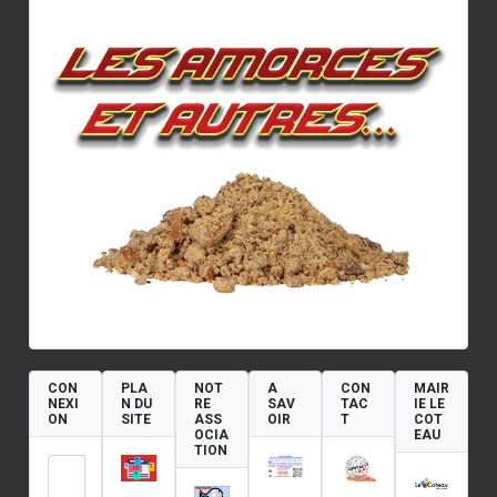
CON
PLA
NOT
A
CON
MAIR
NEXI
N DU
RE
SAV
TAC
IE LE
ON
SITE
ASS
OIR
T
COT
OCIA
EAU
TION
Identifiant