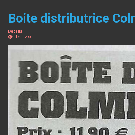
Boite distributrice Col
Détails
Clics : 290