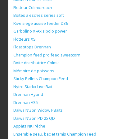
Flotteur Colmic roach
Boites à esches series soft
Rive siege assise feeder D36
Garbolino X-Axis bolo power
Flotteurs XS
Float stops Drennan
Champion feed pro feed sweetcorn
Boite distributrice Colmic
Mémoire de poissons
Sticky Pellets Champion Feed
Nytro Starkx Live Bait
Drennan Hybrid
Drennan AS5
Daiwa N'Zon Widow PBaits
Daiwa N'Zon PD 25 QD
Appâts NK Pêche
Ensemble seau, bac et tamis Champion Feed