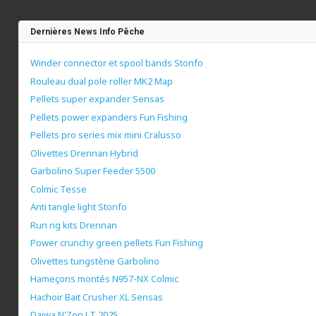
Dernières News Info Pêche
Winder connector et spool bands Stonfo
Rouleau dual pole roller MK2 Map
Pellets super expander Sensas
Pellets power expanders Fun Fishing
Pellets pro series mix mini Cralusso
Olivettes Drennan Hybrid
Garbolino Super Feeder 5500
Colmic Tesse
Anti tangle light Stonfo
Run rig kits Drennan
Power crunchy green pellets Fun Fishing
Olivettes tungstène Garbolino
Hameçons montés N957-NX Colmic
Hachoir Bait Crusher XL Sensas
Daiwa N'Zon LT 2025