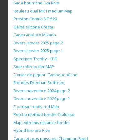
Sac à bourriche Eva Rive
Rouleau dual MK1 medium Map
Preston Centris NT 520
Gaine silicone Cresta
Cage canal pro Mikado
Divers janvier 2025 page 2
Divers janvier 2025 page 1
Specimen Trophy - IDE
Side roller puller MAP
Fumier de pigeon Tambour pêche
Frondes Drennan Softfeed
Divers novembre 2024 page 2
Divers novembre 2024 page 1
Fourreau ready rod Map
Pop Up method feeder Cralusso
Map extremis distance feeder
Hybrid line pro Rive
Carpe et gros poissons Champion Feed