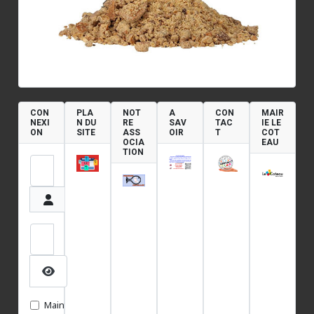
CON
PLA
NOT
A
CON
MAIR
NEXI
N DU
RE
SAV
TAC
IE LE
ON
SITE
ASS
OIR
T
COT
OCIA
EAU
TION
Identifiant
Mot de passe
Afficher le mot de passe
Maintenir