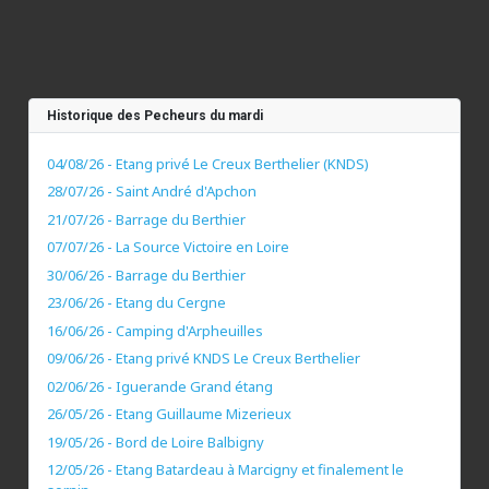
Historique des Pecheurs du mardi
04/08/26 - Etang privé Le Creux Berthelier (KNDS)
28/07/26 - Saint André d'Apchon
21/07/26 - Barrage du Berthier
07/07/26 - La Source Victoire en Loire
30/06/26 - Barrage du Berthier
23/06/26 - Etang du Cergne
16/06/26 - Camping d'Arpheuilles
09/06/26 - Etang privé KNDS Le Creux Berthelier
02/06/26 - Iguerande Grand étang
26/05/26 - Etang Guillaume Mizerieux
19/05/26 - Bord de Loire Balbigny
12/05/26 - Etang Batardeau à Marcigny et finalement le